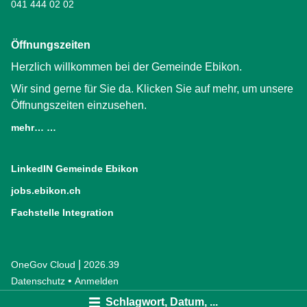
041 444 02 02
Öffnungszeiten
Herzlich willkommen bei der Gemeinde Ebikon.
Wir sind gerne für Sie da. Klicken Sie auf mehr, um unsere
Öffnungszeiten einzusehen.
mehr… …
LinkedIN Gemeinde Ebikon
(External Link)
jobs.ebikon.ch
(External Link)
Fachstelle Integration
(External Link)
|
OneGov Cloud
(External Link)
2026.39
(External Link)
Datenschutz
(External Link)
Anmelden
Schlagwort, Datum, ...