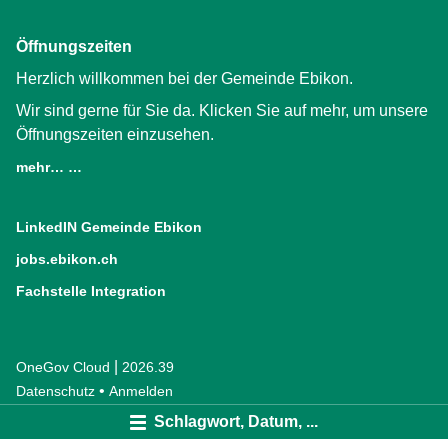
Öffnungszeiten
Herzlich willkommen bei der Gemeinde Ebikon.
Wir sind gerne für Sie da. Klicken Sie auf mehr, um unsere
Öffnungszeiten einzusehen.
mehr… …
LinkedIN Gemeinde Ebikon
(External Link)
jobs.ebikon.ch
(External Link)
Fachstelle Integration
(External Link)
|
OneGov Cloud
(External Link)
2026.39
(External Link)
Datenschutz
(External Link)
Anmelden
Schlagwort, Datum, ...