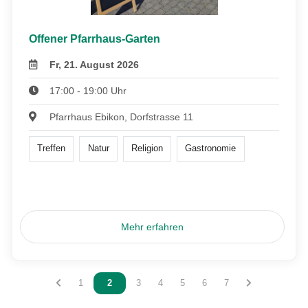
Offener Pfarrhaus-Garten
Fr, 21. August 2026
17:00 - 19:00 Uhr
Pfarrhaus Ebikon, Dorfstrasse 11
Treffen
Natur
Religion
Gastronomie
Mehr erfahren
Vous êtes sur la page
1
Vous êtes sur la page
2
Vous êtes sur la page
3
Vous êtes sur la page
4
Vous êtes sur la page
5
Vous êtes sur la page
6
Vous êtes sur la pag
7