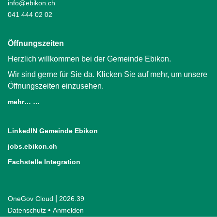
info@ebikon.ch
041 444 02 02
Öffnungszeiten
Herzlich willkommen bei der Gemeinde Ebikon.
Wir sind gerne für Sie da. Klicken Sie auf mehr, um unsere
Öffnungszeiten einzusehen.
mehr… …
LinkedIN Gemeinde Ebikon
(External Link)
jobs.ebikon.ch
(External Link)
Fachstelle Integration
(External Link)
|
OneGov Cloud
(External Link)
2026.39
(External Link)
Datenschutz
(External Link)
Anmelden