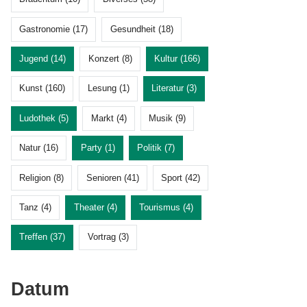
Gastronomie (17)
Gesundheit (18)
Jugend (14)
Konzert (8)
Kultur (166)
Kunst (160)
Lesung (1)
Literatur (3)
Ludothek (5)
Markt (4)
Musik (9)
Natur (16)
Party (1)
Politik (7)
Religion (8)
Senioren (41)
Sport (42)
Tanz (4)
Theater (4)
Tourismus (4)
Treffen (37)
Vortrag (3)
Datum