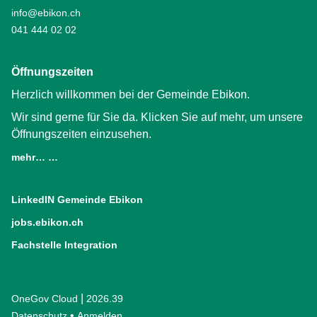
info@ebikon.ch
041 444 02 02
Öffnungszeiten
Herzlich willkommen bei der Gemeinde Ebikon.
Wir sind gerne für Sie da. Klicken Sie auf mehr, um unsere
Öffnungszeiten einzusehen.
mehr… …
LinkedIN Gemeinde Ebikon
(External Link)
jobs.ebikon.ch
(External Link)
Fachstelle Integration
(External Link)
|
OneGov Cloud
(External Link)
2026.39
(External Link)
Datenschutz
(External Link)
Anmelden