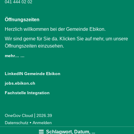
041 444 02 02
Öffnungszeiten
Herzlich willkommen bei der Gemeinde Ebikon.
Wir sind gerne für Sie da. Klicken Sie auf mehr, um unsere
Öffnungszeiten einzusehen.
mehr… …
LinkedIN Gemeinde Ebikon
(External Link)
jobs.ebikon.ch
(External Link)
Fachstelle Integration
(External Link)
|
OneGov Cloud
(External Link)
2026.39
(External Link)
Datenschutz
(External Link)
Anmelden
Schlagwort, Datum, ...