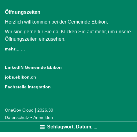
Öffnungszeiten
Herzlich willkommen bei der Gemeinde Ebikon.
Wir sind gerne für Sie da. Klicken Sie auf mehr, um unsere
Öffnungszeiten einzusehen.
mehr… …
LinkedIN Gemeinde Ebikon
(External Link)
jobs.ebikon.ch
(External Link)
Fachstelle Integration
(External Link)
|
OneGov Cloud
(External Link)
2026.39
(External Link)
Datenschutz
(External Link)
Anmelden
Schlagwort, Datum, ...