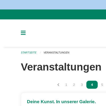
Navigation überspringen
STARTSEITE
VERANSTALTUNGEN
Veranstaltungen
Vous êtes sur la page
1
Vous êtes sur la page
2
Vous êtes sur la
3
Vous êtes
4
Vou
5
Deine Kunst. In unserer Galerie.