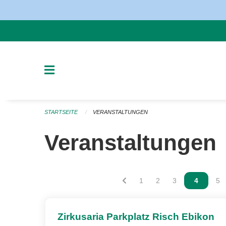
Navigation überspringen
STARTSEITE
VERANSTALTUNGEN
Veranstaltungen
Vous êtes sur la page
1
Vous êtes sur la page
2
Vous êtes sur la
3
Vous êtes
4
Vou
5
Zirkusaria Parkplatz Risch Ebikon