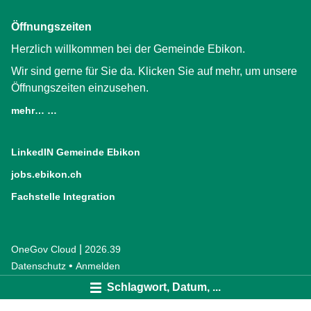
Öffnungszeiten
Herzlich willkommen bei der Gemeinde Ebikon.
Wir sind gerne für Sie da. Klicken Sie auf mehr, um unsere
Öffnungszeiten einzusehen.
mehr… …
LinkedIN Gemeinde Ebikon
(External Link)
jobs.ebikon.ch
(External Link)
Fachstelle Integration
(External Link)
|
OneGov Cloud
(External Link)
2026.39
(External Link)
Datenschutz
(External Link)
Anmelden
Schlagwort, Datum, ...