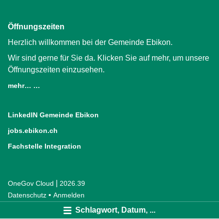
Öffnungszeiten
Herzlich willkommen bei der Gemeinde Ebikon.
Wir sind gerne für Sie da. Klicken Sie auf mehr, um unsere
Öffnungszeiten einzusehen.
mehr… …
LinkedIN Gemeinde Ebikon
(External Link)
jobs.ebikon.ch
(External Link)
Fachstelle Integration
(External Link)
|
OneGov Cloud
(External Link)
2026.39
(External Link)
Datenschutz
(External Link)
Anmelden
Schlagwort, Datum, ...