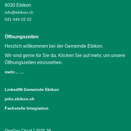
6030 Ebikon
info@ebikon.ch
041 444 02 02
Öffnungszeiten
Herzlich willkommen bei der Gemeinde Ebikon.
Wir sind gerne für Sie da. Klicken Sie auf mehr, um unsere
Öffnungszeiten einzusehen.
mehr… …
LinkedIN Gemeinde Ebikon
(External Link)
jobs.ebikon.ch
(External Link)
Fachstelle Integration
(External Link)
|
OneGov Cloud
(External Link)
2026.39
(External Link)