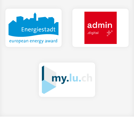
(Ext
(External Link)
Energiestadt
admin.digital
(External Link)
my.lu.ch