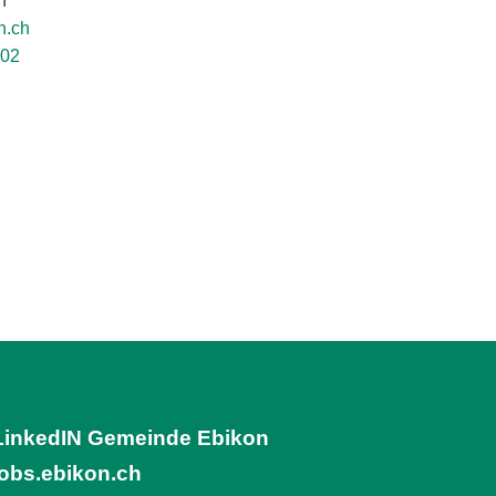
n
n.ch
 02
LinkedIN Gemeinde Ebikon
(External Link)
jobs.ebikon.ch
(External Link)