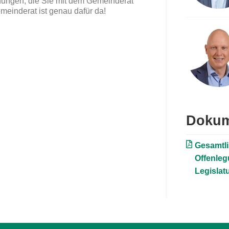
dungen, die Sie mit dem Gemeinderat
einderat ist genau dafür da!
Dokum
Gesamtl
Offenleg
Legislat