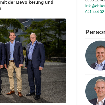
6030 Ebiko
 mit der Bevölkerung und
info@ebiko
h.
041 444 02
Perso