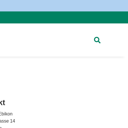
kt
Ebikon
asse 14