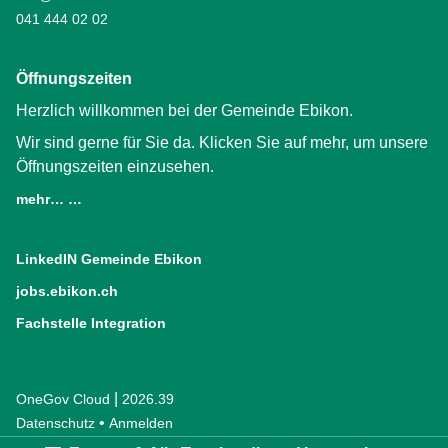
041 444 02 02
Öffnungszeiten
Herzlich willkommen bei der Gemeinde Ebikon.
Wir sind gerne für Sie da. Klicken Sie auf mehr, um unsere
Öffnungszeiten einzusehen.
mehr… …
LinkedIN Gemeinde Ebikon
(External Link)
jobs.ebikon.ch
(External Link)
Fachstelle Integration
(External Link)
|
OneGov Cloud
(External Link)
2026.39
(External Link)
Datenschutz
(External Link)
Anmelden