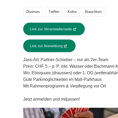
Diverses
Treffen
Kultur
Brauchtum
Link zur Veranstalterseite
(External Link)
Link zur Anmeldung
(External Link)
Jass-Art: Partner-Schieber – nur als 2er-Team
Preis: CHF 5.– p. P. inkl. Wasser oder Bachmann-
Wo: Ebisquare (draussen) oder 1. OG (wetterabhän
Gute Parkmöglichkeiten im Mall-Parkhaus
Mit Rahmenprogramm & Verpflegung vor Ort
Jetzt anmelden und mitjassen!