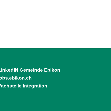
LinkedIN Gemeinde Ebikon
(External Link)
jobs.ebikon.ch
(External Link)
Fachstelle Integration
(External Link)