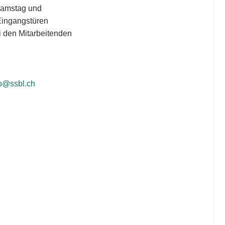
 Samstag und
Eingangstüren
i den Mitarbeitenden
fo@ssbl.ch