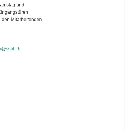
 Samstag und
Eingangstüren
i den Mitarbeitenden
fo@ssbl.ch