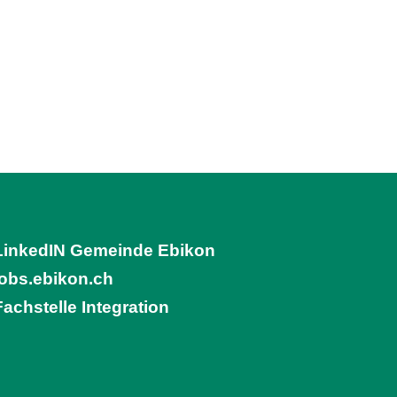
LinkedIN Gemeinde Ebikon
(External Link)
jobs.ebikon.ch
(External Link)
Fachstelle Integration
(External Link)