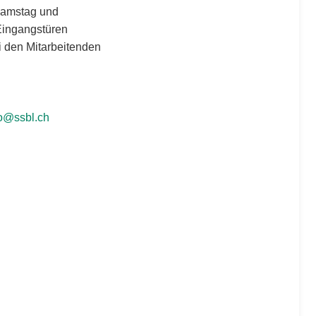
 Samstag und
Eingangstüren
i den Mitarbeitenden
fo@ssbl.ch