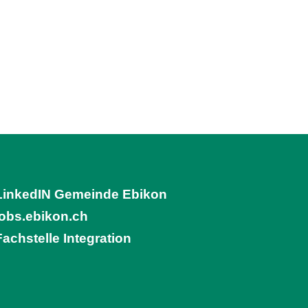
LinkedIN Gemeinde Ebikon
(External Link)
jobs.ebikon.ch
(External Link)
Fachstelle Integration
(External Link)