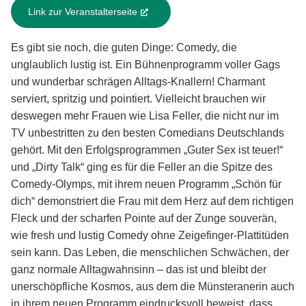
Link zur Veranstalterseite
(External Link)
Es gibt sie noch, die guten Dinge: Comedy, die
unglaublich lustig ist. Ein Bühnenprogramm voller Gags
und wunderbar schrägen Alltags-Knallern! Charmant
serviert, spritzig und pointiert. Vielleicht brauchen wir
deswegen mehr Frauen wie Lisa Feller, die nicht nur im
TV unbestritten zu den besten Comedians Deutschlands
gehört. Mit den Erfolgsprogrammen „Guter Sex ist teuer!“
und „Dirty Talk“ ging es für die Feller an die Spitze des
Comedy-Olymps, mit ihrem neuen Programm „Schön für
dich“ demonstriert die Frau mit dem Herz auf dem richtigen
Fleck und der scharfen Pointe auf der Zunge souverän,
wie fresh und lustig Comedy ohne Zeigefinger-Plattitüden
sein kann. Das Leben, die menschlichen Schwächen, der
ganz normale Alltagwahnsinn – das ist und bleibt der
unerschöpfliche Kosmos, aus dem die Münsteranerin auch
in ihrem neuen Programm eindrucksvoll beweist, dass