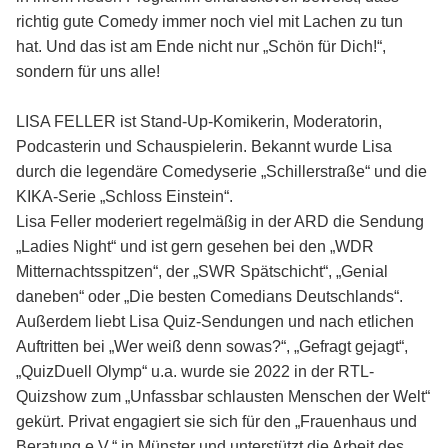
richtig gute Comedy immer noch viel mit Lachen zu tun
hat. Und das ist am Ende nicht nur „Schön für Dich!“,
sondern für uns alle!
LISA FELLER ist Stand-Up-Komikerin, Moderatorin,
Podcasterin und Schauspielerin. Bekannt wurde Lisa
durch die legendäre Comedyserie „Schillerstraße“ und die
KIKA-Serie „Schloss Einstein“.
Lisa Feller moderiert regelmäßig in der ARD die Sendung
„Ladies Night“ und ist gern gesehen bei den „WDR
Mitternachtsspitzen“, der „SWR Spätschicht“, „Genial
daneben“ oder „Die besten Comedians Deutschlands“.
Außerdem liebt Lisa Quiz-Sendungen und nach etlichen
Auftritten bei „Wer weiß denn sowas?“, „Gefragt gejagt“,
„QuizDuell Olymp“ u.a. wurde sie 2022 in der RTL-
Quizshow zum „Unfassbar schlausten Menschen der Welt“
gekürt. Privat engagiert sie sich für den „Frauenhaus und
Beratung e.V.“ in Münster und unterstützt die Arbeit des