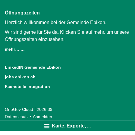
Öffnungszeiten
Herzlich willkommen bei der Gemeinde Ebikon.
Wir sind gerne für Sie da. Klicken Sie auf mehr, um unsere
Öffnungszeiten einzusehen.
mehr… …
LinkedIN Gemeinde Ebikon
(External Link)
jobs.ebikon.ch
(External Link)
Fachstelle Integration
(External Link)
|
OneGov Cloud
(External Link)
2026.39
(External Link)
Datenschutz
(External Link)
Anmelden
Karte, Exporte, ...