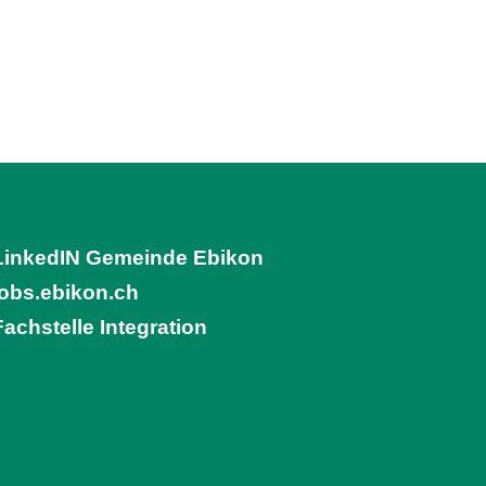
LinkedIN Gemeinde Ebikon
(External Link)
jobs.ebikon.ch
(External Link)
Fachstelle Integration
(External Link)