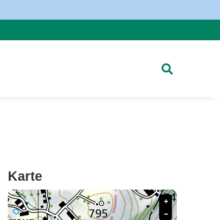
Karte
+
−