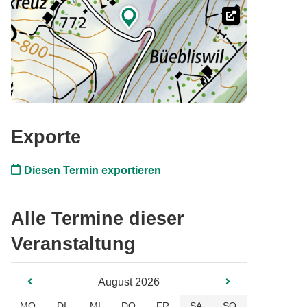

Exporte
Diesen Termin exportieren
Alle Termine dieser
Veranstaltung
August 2026
MO
DI
MI
DO
FR
SA
SO