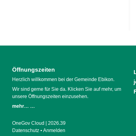
Öffnungszeiten
Herzlich willkommen bei der Gemeinde Ebikon.
Wir sind gerne für Sie da. Klicken Sie auf mehr, um
unsere Öffnungszeiten einzusehen.
mehr… …
OneGov Cloud
(External Link)
|
2026.39
(External Link)
Datenschutz
(External Link)
Anmelden