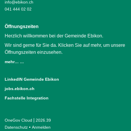
info@ebikon.ch
041 444 02 02
Öffnungszeiten
Herzlich willkommen bei der Gemeinde Ebikon.
Wir sind gerne für Sie da. Klicken Sie auf mehr, um unsere
Öffnungszeiten einzusehen.
mehr… …
LinkedIN Gemeinde Ebikon
(External Link)
jobs.ebikon.ch
(External Link)
Fachstelle Integration
(External Link)
|
OneGov Cloud
(External Link)
2026.39
(External Link)
Datenschutz
(External Link)
Anmelden