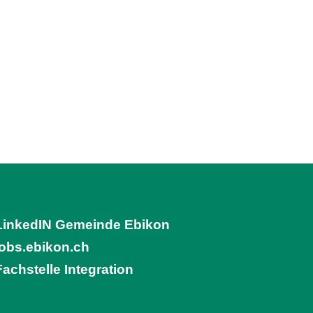
LinkedIN Gemeinde Ebikon
(External Link)
jobs.ebikon.ch
(External Link)
Fachstelle Integration
(External Link)