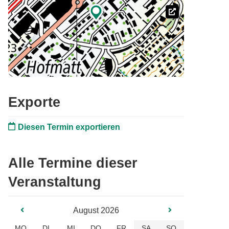

Exporte
Diesen Termin exportieren
Alle Termine dieser
Veranstaltung
August 2026
MO
DI
MI
DO
FR
SA
SO