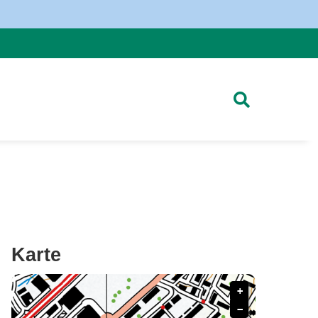
Karte
+
−