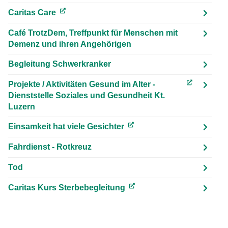
Caritas Care
(External Link)
Café TrotzDem, Treffpunkt für Menschen mit
Demenz und ihren Angehörigen
Begleitung Schwerkranker
Projekte / Aktivitäten Gesund im Alter -
(External Link)
Dienststelle Soziales und Gesundheit Kt.
Luzern
Einsamkeit hat viele Gesichter
(External Link)
Fahrdienst - Rotkreuz
Tod
Caritas Kurs Sterbebegleitung
(External Link)