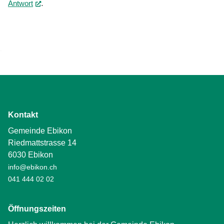
.
Antwort
(External Link)
Kontakt
Gemeinde Ebikon
Riedmattstrasse 14
6030 Ebikon
info@ebikon.ch
041 444 02 02
Öffnungszeiten